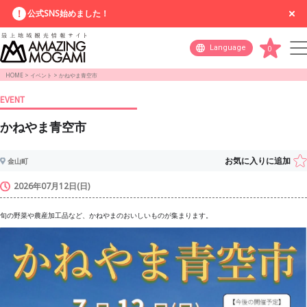
公式SNS始めました！
Language
0
HOME
>
イベント
>
かねやま青空市
EVENT
かねやま青空市
お気に入りに追加
金山町
2026年07月12日(日)
旬の野菜や農産加工品など、かねやまのおいしいものが集まります。