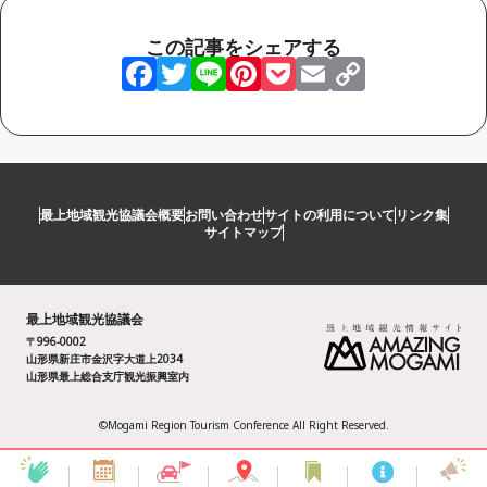
この記事をシェアする
Facebook
Twitter
Line
Pinterest
Pocket
Email
Copy
Link
最上地域観光協議会概要
お問い合わせ
サイトの利用について
リンク集
サイトマップ
最上地域観光協議会
〒996-0002
山形県新庄市金沢字大道上2034
山形県最上総合支庁観光振興室内
©Mogami Region Tourism Conference All Right Reserved.