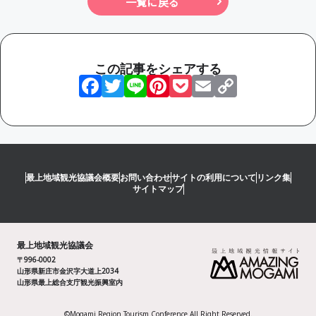
一覧に戻る
この記事をシェアする
Facebook
Twitter
Line
Pinterest
Pocket
Email
Copy
Link
最上地域観光協議会概要
お問い合わせ
サイトの利用について
リンク集
サイトマップ
最上地域観光協議会
〒996-0002
山形県新庄市金沢字大道上2034
山形県最上総合支庁観光振興室内
©Mogami Region Tourism Conference All Right Reserved.