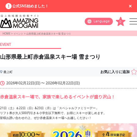
公式SNS始めました！
Language
0
HOME
>
イベント
>
山形県最上町赤倉温泉スキー場 雪まつり
EVENT
山形県最上町赤倉温泉スキー場 雪まつり
お気に入りに追加
最上町
2026年02月22日(日) 〜 2026年02月22日(日)
赤倉温泉スキー場で、家族で楽しめるイベントが盛り沢山！
21日（土）＆22日（日）&23日（月）は「スペシャルファミリーデー」
リフト券が大人500円引き＆小学生以下無料で、お得にスキーが楽しめます。
皆様お誘い合わせの上、ぜひ赤倉温泉スキー場へお越しください！