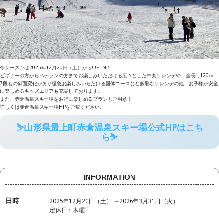
今シーズンは2025年12月20日（土）からOPEN！
ビギナーの方からベテランの方までお楽しみいただける広々とした中央ゲレンデや、全長1,120ｍ、
7段もの斜面変化があり緩急お楽しみいただける国体コースなど多彩なゲレンデの他、お子様が安全
に楽しめるキッズエリアも充実しております。
また、赤倉温泉スキー場をお得に楽しめるプランもご用意！
詳しくは赤倉温泉スキー場HPをご覧ください。
⛷山形県最上町赤倉温泉スキー場公式HPはこち
ら⛷
INFORMATION
日時
2025年12月20日（土） ～2026年3月31日（火）
定休日：木曜日