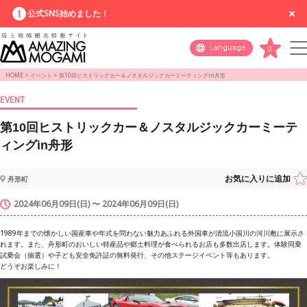
公式SNS始めました！
Language
0
HOME
>
イベント
>
第10回ヒストリックカー＆ノスタルジックカーミーティングin舟形
EVENT
第10回ヒストリックカー＆ノスタルジックカーミーテ
ィングin舟形
お気に入りに追加
舟形町
2024年06月09日(日) 〜 2024年06月09日(日)
1989年までの懐かしい国産車や年式を問わない魅力あふれる外国車が清流小国川の河川敷に展示さ
れます。また、舟形町のおいしい特産品や郷土料理が食べられるお店も多数出店します。体験同乗
試乗会（抽選）や子ども安全免許証の無料発行、その他ステージイベント等もあります。
どうぞお楽しみに！