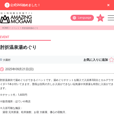
公式SNS始めました！
Language
0
HOME
>
イベント
>
肘折温泉湯めぐり
EVENT
肘折温泉湯めぐり
お気に入りに追加
大蔵村
2025年09月21日(日)
肘折温泉街で湯めぐりができるイベントです。湯めぐりチケットを購入で入浴券3回分とカルデラサ
イダー1本が付いてきます。普段は住民の方しか入浴ができない疝気湯や河原湯も特別に入浴ができ
ます。
※チケット代：1,600円
※販売場所：ほていや商店
※入浴可能な施設：
湯宿 元河原湯、松井旅館、お宿 大穀屋、優心の宿観月、