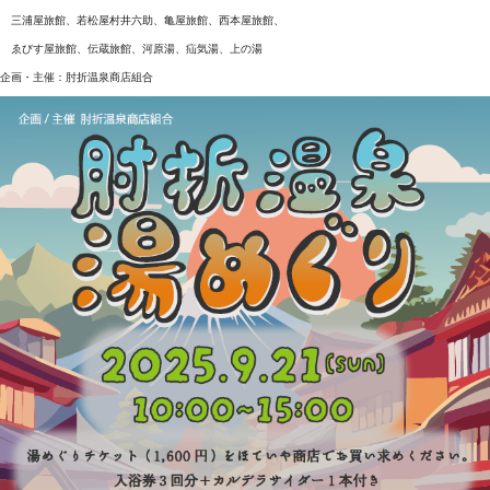
三浦屋旅館、若松屋村井六助、亀屋旅館、西本屋旅館、
ゑびす屋旅館、伝蔵旅館、河原湯、疝気湯、上の湯
企画・主催：肘折温泉商店組合