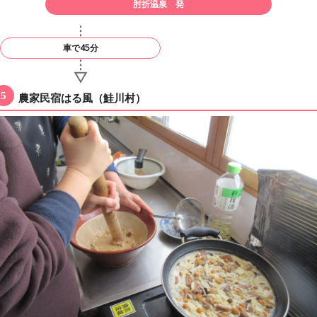
肘折温泉 発
車で45分
農家民宿はる風（鮭川村）