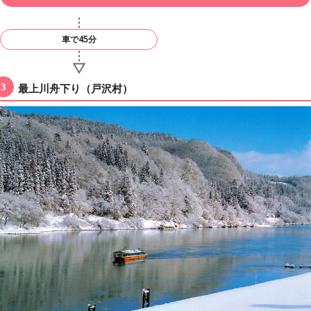
車で45分
最上川舟下り（戸沢村）