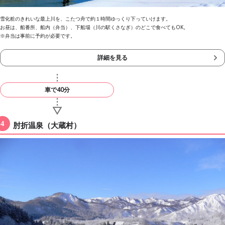
雪化粧のきれいな最上川を、こたつ舟で約１時間ゆっくり下っていけます。
お昼は、船番所、船内（弁当）、下船場（川の駅くさなぎ）のどこで食べてもOK。
※弁当は事前に予約が必要です。
詳細を見る
車で40分
肘折温泉（大蔵村）