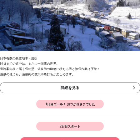
日本有数の豪雪地帯・肘折
肘折までの道中は、まさに一面雪の世界。
道路案内板に届く雪の壁、温泉街の建物に積もる雪と除雪作業は圧巻！
温泉の他にも、温泉街の散策や角打ちが楽しめます。
詳細を見る
1日目ゴール！ おつかれさまでした
2日目スタート