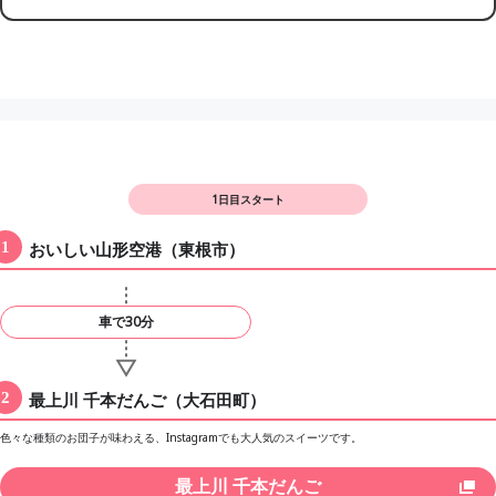
1日目スタート
おいしい山形空港（東根市）
車で30分
最上川 千本だんご（大石田町）
色々な種類のお団子が味わえる、Instagramでも大人気のスイーツです。
最上川 千本だんご