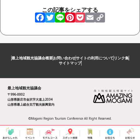
この記事をシェアする
Facebook
Twitter
Line
Pinterest
Pocket
Email
Copy
Link
最上地域観光協議会概要
お問い合わせ
サイトの利用について
リンク集
サイトマップ
最上地域観光協議会
〒996-0002
山形県新庄市金沢字大道上2034
山形県最上総合支庁観光振興室内
©Mogami Region Tourism Conference All Right Reserved.
あがらしゃれ
イベント
モデルコース
スポット検索
特集
お役立ち
お知らせ