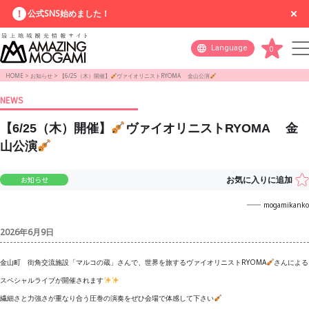
公式SNS始めました！
Language
0
HOME
>
お知らせ
>
【6/25（木）開催】
ヴァイオリニストRYOMA 金山公演
NEWS
【6/25（木）開催】
ヴァイオリニストRYOMA 金
山公演
お気に入りに追加
お知らせ
mogamikanko
2026年6月9日
金山町 街角交流施設「マルコの蔵」さんで、世界を旅するヴァイオリニストRYOMA
さんによる
スペシャルライブが開催されます
繊細さと力強さが重なり合う圧巻の演奏をぜひ会場で体感して下さい