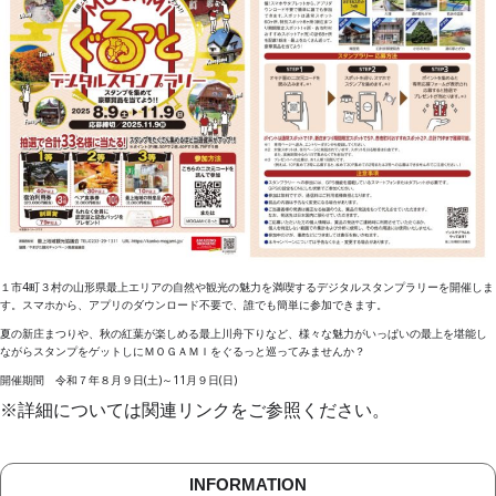
１市4町３村の山形県最上エリアの自然や観光の魅力を満喫するデジタルスタンプラリーを開催しま
す。スマホから、アプリのダウンロード不要で、誰でも簡単に参加できます。
夏の新庄まつりや、秋の紅葉が楽しめる最上川舟下りなど、様々な魅力がいっぱいの最上を堪能し
ながらスタンプをゲットしにＭＯＧＡＭＩをぐるっと巡ってみませんか？
開催期間 令和７年８月９日(土)～11月９日(日)
※詳細については関連リンクをご参照ください。
INFORMATION