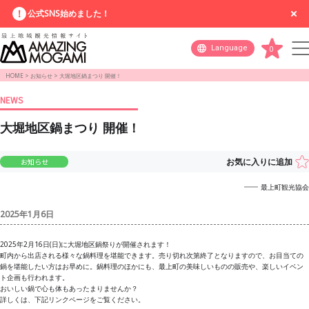
公式SNS始めました！
Language
0
HOME
>
お知らせ
>
大堀地区鍋まつり 開催！
NEWS
大堀地区鍋まつり 開催！
お気に入りに追加
お知らせ
最上町観光協会
2025年1月6日
2025年2月16日(日)に大堀地区鍋祭りが開催されます！
町内から出店される様々な鍋料理を堪能できます。売り切れ次第終了となりますので、お目当ての
鍋を堪能したい方はお早めに。鍋料理のほかにも、最上町の美味しいものの販売や、楽しいイベン
ト企画も行われます。
おいしい鍋で心も体もあったまりませんか？
詳しくは、下記リンクページをご覧ください。