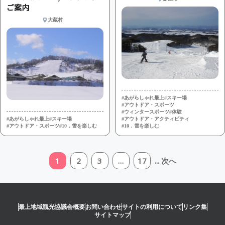
ご案内
大蔵村
#あがらしゃれ最上
#スキー場
#アウトドア・スポーツ
#ウィンタースポーツ
#体験
#あがらしゃれ最上
#スキー場
#アウトドア・アクティビティ
#アウトドア・スポーツ
#10．雪を楽しむ
#10．雪を楽しむ
1
2
3
…
17
... 次へ
最上地域観光協議会概要
お問い合わせ
サイトの利用について
リンク集
サイトマップ