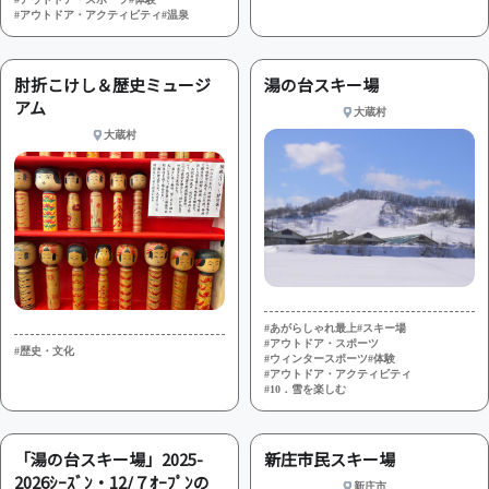
#アウトドア・アクティビティ
#温泉
肘折こけし＆歴史ミュージ
湯の台スキー場
アム
大蔵村
大蔵村
#あがらしゃれ最上
#スキー場
#アウトドア・スポーツ
#歴史・文化
#ウィンタースポーツ
#体験
#アウトドア・アクティビティ
#10．雪を楽しむ
「湯の台スキー場」2025-
新庄市民スキー場
2026ｼｰｽﾞﾝ・12/７ｵｰﾌﾟﾝの
新庄市