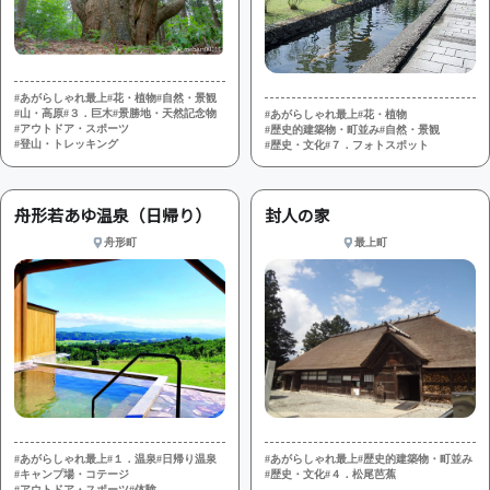
#あがらしゃれ最上
#花・植物
#自然・景観
#山・高原
#３．巨木
#景勝地・天然記念物
#あがらしゃれ最上
#花・植物
#アウトドア・スポーツ
#歴史的建築物・町並み
#自然・景観
#登山・トレッキング
#歴史・文化
#７．フォトスポット
舟形若あゆ温泉（日帰り）
封人の家
舟形町
最上町
#あがらしゃれ最上
#１．温泉
#日帰り温泉
#あがらしゃれ最上
#歴史的建築物・町並み
#キャンプ場・コテージ
#歴史・文化
#４．松尾芭蕉
#アウトドア・スポーツ
#体験