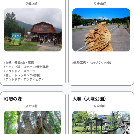
最上町
金山町
#自然・景観
#山・高原
#体験工房・ものづくり
#体験
#キャンプ場・コテージ
#農村体験
#アウトドア・スポーツ
#登山・トレッキング
#体験
#アウトドア・アクティビティ
幻想の森
大堰（大堰公園）
戸沢村
金山町