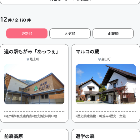
12
件 / 全 193 件
更新順
人気順
道の駅もがみ「あっつぇ」
マルコの蔵
最上町
金山町
#道の駅
#観光案内所
#観光施設
#買い物
#歴史的建築物・町並み
#歴史・文化
前森高原
遊学の森