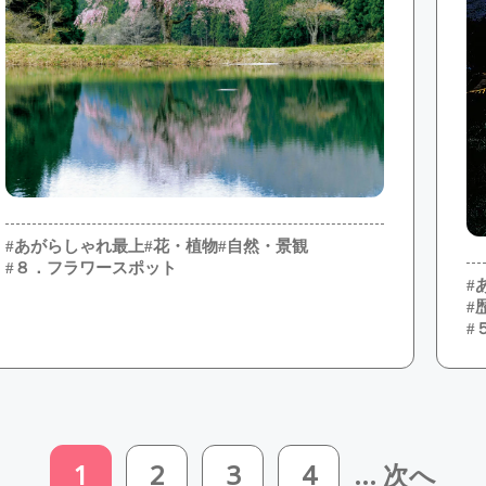
#あがらしゃれ最上
#花・植物
#自然・景観
#８．フラワースポット
#
#
#
1
2
3
4
... 次へ