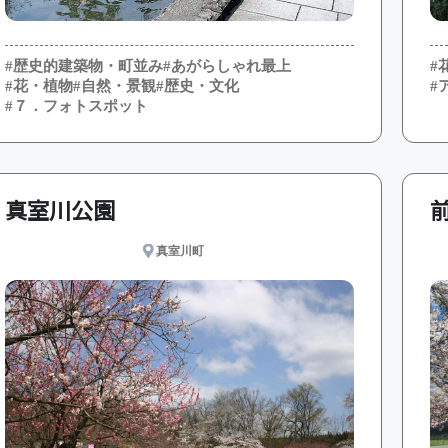
#
#歴史的建築物・町並み
#あがらしゃれ最上
#
#花・植物
#自然・景観
#歴史・文化
#７．フォトスポット
真室川公園
真室川町