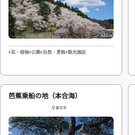
#花・植物
#公園
#自然・景観
#観光施設
芭蕉乗船の地（本合海）
新庄市