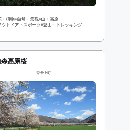
花・植物
#自然・景観
#山・高原
アウトドア・スポーツ
#登山・トレッキング
前森高原桜
最上町