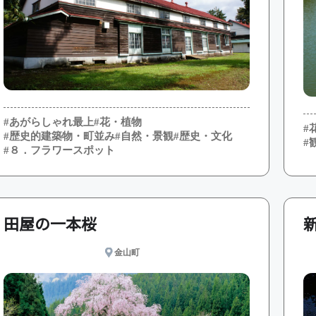
#あがらしゃれ最上
#花・植物
#
#歴史的建築物・町並み
#自然・景観
#歴史・文化
#
#８．フラワースポット
田屋の一本桜
金山町