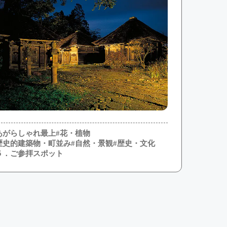
あがらしゃれ最上
#花・植物
歴史的建築物・町並み
#自然・景観
#歴史・文化
５．ご参拝スポット