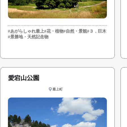
#あがらしゃれ最上
#花・植物
#自然・景観
#３．巨木
#景勝地・天然記念物
愛宕山公園
最上町