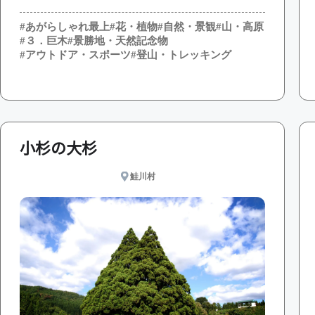
#あがらしゃれ最上
#花・植物
#自然・景観
#山・高原
#３．巨木
#景勝地・天然記念物
#アウトドア・スポーツ
#登山・トレッキング
小杉の大杉
鮭川村