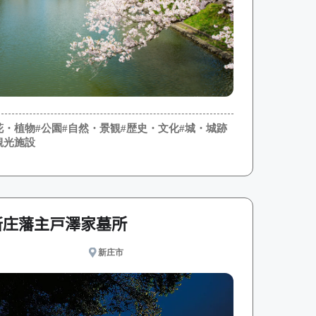
花・植物
#公園
#自然・景観
#歴史・文化
#城・城跡
観光施設
新庄藩主戸澤家墓所
新庄市