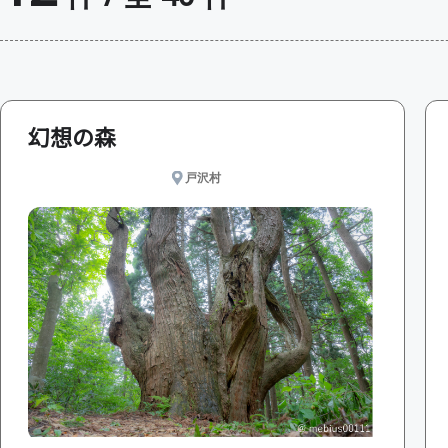
幻想の森
戸沢村