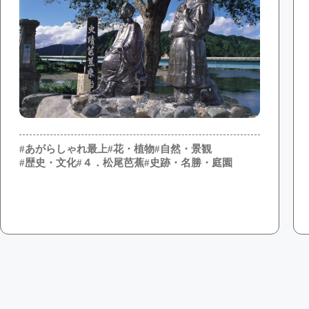
#あがらしゃれ最上
#花・植物
#自然・景観
#歴史・文化
#４．松尾芭蕉
#史跡・名勝・庭園