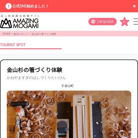
公式SNS始めました！
Language
0
HOME
>
観光スポット
>
金山杉の箸づくり体験
TOURIST SPOT
金山杉の箸づくり体験
かねやますぎのはしづくりたいけん
金山町