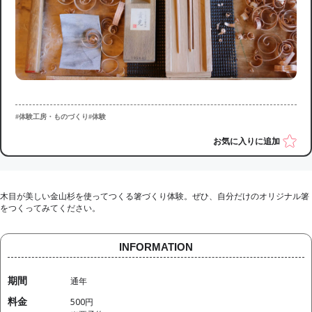
#体験工房・ものづくり
#体験
お気に入りに追加
木目が美しい金山杉を使ってつくる箸づくり体験。ぜひ、自分だけのオリジナル箸
をつくってみてください。
INFORMATION
期間
通年
料金
500円