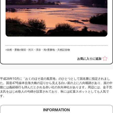
#自然・景観
#湖沼・河川・渓谷・滝
#景勝地・天然記念物
お気に入りに追加
平成26年10月に「おくのほそ道の風景地」のひとつとして国名勝に指定されまし
た。国道47号線本合海大橋の辺りから見える白い崖の上に八向楯跡があり、崖の中
腹には義経移行も拝んだとされる赤い社の矢向神社があります。周辺には、金子兜
太氏をはじめ歌人の句碑が設置されており、秋には紅葉スポットとしても人気で
す。
INFORMATION