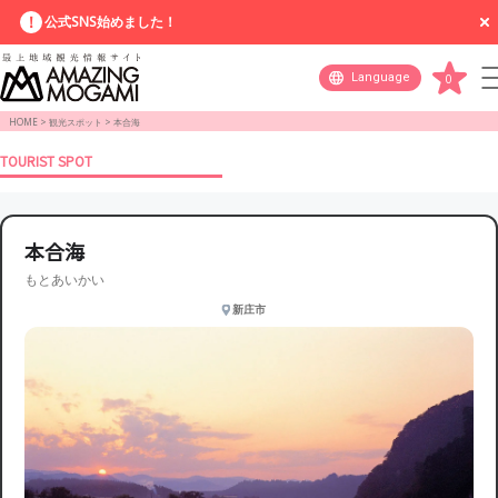
公式SNS始めました！
Language
0
HOME
>
観光スポット
>
本合海
TOURIST SPOT
本合海
もとあいかい
新庄市