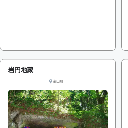
岩円地蔵
金山町