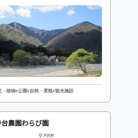
花・植物
#公園
#自然・景観
#観光施設
寺台農園わらび園
戸沢村