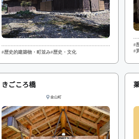
#
#
#歴史的建築物・町並み
#歴史・文化
きごころ橋
金山町