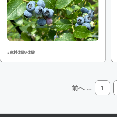
#農村体験
#体験
前へ ...
1