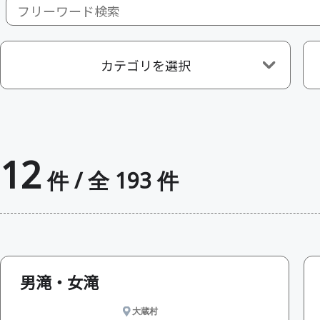
カテゴリを選択
12
件 / 全 193 件
男滝・女滝
大蔵村