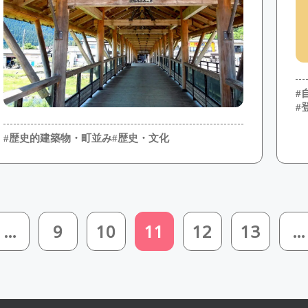
#
#
#歴史的建築物・町並み
#歴史・文化
…
9
10
11
12
13
…