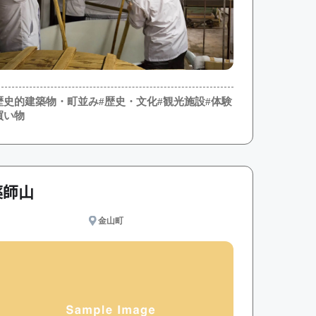
歴史的建築物・町並み
#歴史・文化
#観光施設
#体験
買い物
薬師山
金山町