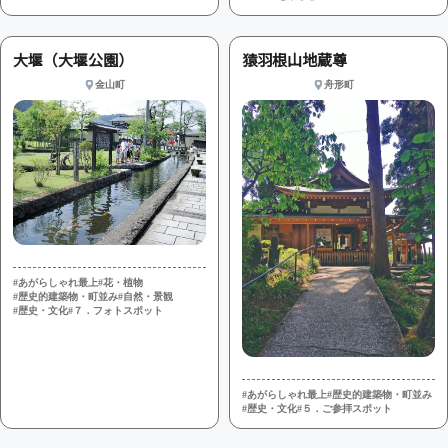
大堰（大堰公園）
猿羽根山地蔵尊
金山町
舟形町
#あがらしゃれ最上
#花・植物
#歴史的建築物・町並み
#自然・景観
#歴史・文化
#７．フォトスポット
#あがらしゃれ最上
#歴史的建築物・町並み
#歴史・文化
#５．ご参拝スポット