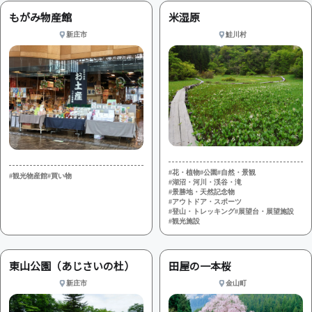
もがみ物産館
米湿原
新庄市
鮭川村
#花・植物
#公園
#自然・景観
#観光物産館
#買い物
#湖沼・河川・渓谷・滝
#景勝地・天然記念物
#アウトドア・スポーツ
#登山・トレッキング
#展望台・展望施設
#観光施設
東山公園（あじさいの杜）
田屋の一本桜
新庄市
金山町