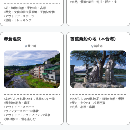
#自然・景観
#湖沼・河川・渓谷・滝
#花・植物
#自然・景観
#山・高原
#歴史・文化
#神社
#景勝地・天然記念物
#アウトドア・スポーツ
#登山・トレッキング
赤倉温泉
芭蕉乗船の地（本合海）
最上町
新庄市
#あがらしゃれ最上
#１．温泉
#スキー場
#あがらしゃれ最上
#花・植物
#自然・景観
#温泉地
#朝市・産直
#歴史・文化
#４．松尾芭蕉
#アウトドア・スポーツ
#史跡・名勝・庭園
#ウィンタースポーツ
#体験
#アウトドア・アクティビティ
#温泉
#買い物
#10．雪を楽しむ