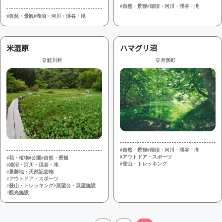
#自然・景観
#湖沼・河川・渓谷・滝
#自然・景観
#湖沼・河川・渓谷・滝
米湿原
ハマグリ沼
鮭川村
舟形町
#自然・景観
#湖沼・河川・渓谷・滝
#アウトドア・スポーツ
#花・植物
#公園
#自然・景観
#登山・トレッキング
#湖沼・河川・渓谷・滝
#景勝地・天然記念物
#アウトドア・スポーツ
#登山・トレッキング
#展望台・展望施設
#観光施設