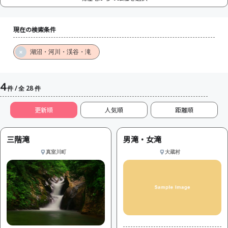
現在の検索条件
湖沼・河川・渓谷・滝
4
件 / 全 28 件
更新順
人気順
三階滝
男滝・女滝
真室川町
大蔵村