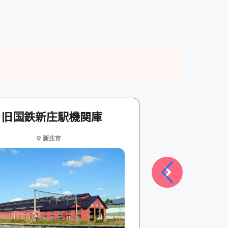
旧国鉄新庄駅機関庫
金沢公
新庄市