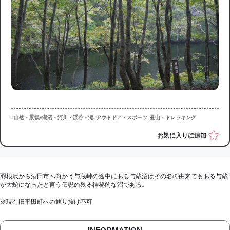
#自然・景観
#湖沼・河川・渓谷・滝
#アウトドア・スポーツ
#登山・トレッキング
お気に入りに追加
羽根沢から酒田市へ向かう与蔵峠の途中にある与蔵沼はその名の由来でもある与蔵
が大蛇になったと言う伝説の残る神秘的な沼である。
※現在旧平田町への通り抜け不可