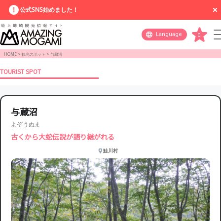
公式SNS始めました！
Language
0
HOME
>
観光スポット
>
与蔵沼
TOURIST SPOT
与蔵沼
よぞうぬま
古くから大蛇伝説が語り継がれる
鮭川村