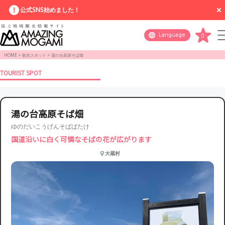
公式SNS始めました！
Language
0
HOME
>
観光スポット
>
湯の台高原そば畑
TOURIST SPOT
湯の台高原そば畑
ゆのだいこうげんそばばたけ
国道沿いに白く可憐なそばの花が広がります
大蔵村