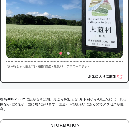
#あがらしゃれ最上
#花・植物
#自然・景観
#８．フラワースポット
お気に入りに追加
標高400〜500mに広がるそば畑。見ごろを迎える8月下旬から9月上旬には、真っ
白なそばの花が一面に咲き誇ります。国道458号線沿いにあるのでアクセスが便
利。
INFORMATION