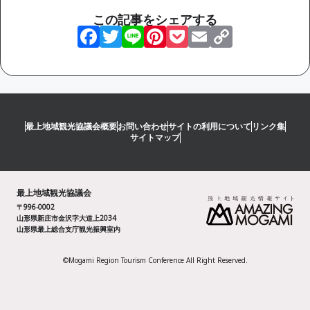
この記事をシェアする
Facebook
Twitter
Line
Pinterest
Pocket
Email
Copy
Link
最上地域観光協議会概要
お問い合わせ
サイトの利用について
リンク集
サイトマップ
最上地域観光協議会
〒996-0002
山形県新庄市金沢字大道上2034
山形県最上総合支庁観光振興室内
©Mogami Region Tourism Conference All Right Reserved.