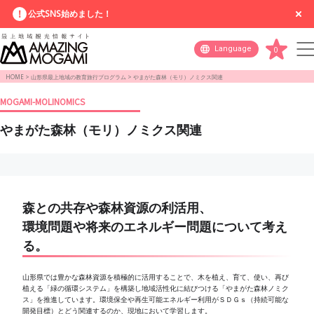
公式SNS始めました！
Language
0
HOME
>
山形県最上地域の教育旅行プログラム
>
やまがた森林（モリ）ノミクス関連
MOGAMI-MOLINOMICS
やまがた森林（モリ）ノミクス関連
森との共存や森林資源の利活用、
環境問題や
将来のエネルギー問題について考え
る。
山形県では豊かな森林資源を積極的に活用することで、木を植え、育て、使い、再び
植える「緑の循環システム」を構築し地域活性化に結びつける「やまがた森林ノミク
ス」を推進しています。環境保全や再生可能エネルギー利用がＳＤＧｓ（持続可能な
開発目標）とどう関連するのか、現地において学習します。