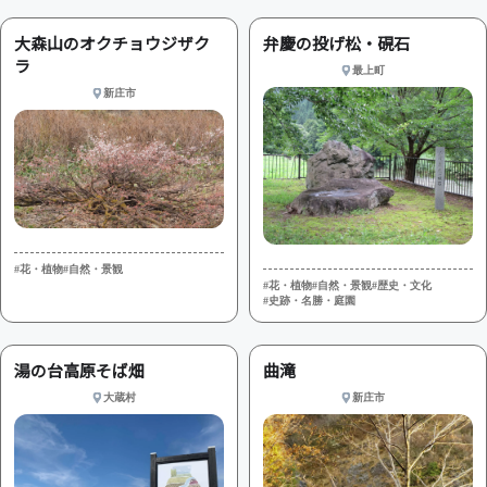
大森山のオクチョウジザク
弁慶の投げ松・硯石
ラ
最上町
新庄市
#花・植物
#自然・景観
#花・植物
#自然・景観
#歴史・文化
#史跡・名勝・庭園
湯の台高原そば畑
曲滝
大蔵村
新庄市