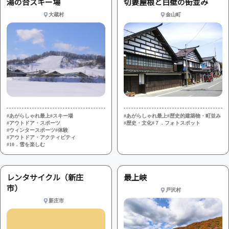
湯の台スキー場
切妻屋根と白壁の街並み
大蔵村
金山町
#あがらしゃれ最上
#スキー場
#あがらしゃれ最上
#歴史的建築物・町並み
#アウトドア・スポーツ
#歴史・文化
#７．フォトスポット
#ウィンタースポーツ
#体験
#アウトドア・アクティビティ
#10．雪を楽しむ
レンタサイクル（新庄
最上峡
市）
戸沢村
新庄市