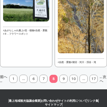
#あがらしゃれ最上
#花・植物
#自然・景観
#８．フラワースポット
#自然・景観
#湖沼・河川・渓谷・滝
前へ
... 次
1
…
6
7
8
9
10
…
17
...
へ
最上地域観光協議会概要
お問い合わせ
サイトの利用について
リンク集
サイトマップ