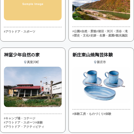
#公園
#自然・景観
#湖沼・河川・渓谷・滝
#アウトドア・スポーツ
#歴史・文化
#史跡・名勝・庭園
#観光施設
神室少年自然の家
新庄東山焼陶芸体験
真室川町
新庄市
#体験工房・ものづくり
#体験
#キャンプ場・コテージ
#アウトドア・スポーツ
#体験
#アウトドア・アクティビティ