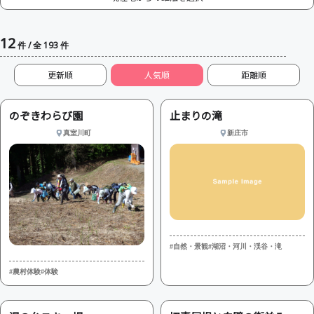
12
件 / 全 193 件
更新順
人気順
のぞきわらび園
止まりの滝
真室川町
新庄市
#自然・景観
#湖沼・河川・渓谷・滝
#農村体験
#体験